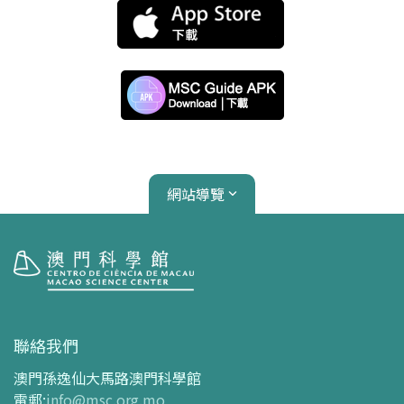
網站導覽
參觀
開放時間
聯絡我們
交通指南
澳門孫逸仙大馬路澳門科學館
購票指南
電郵
:
info@msc.org.mo