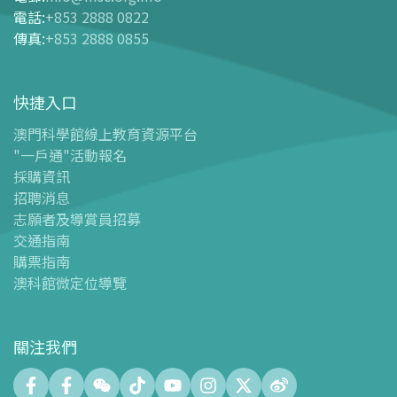
電話
:
+853 2888 0822
-
網上購票
傳真
:
+853 2888 0855
-
門票及優惠表
-
旅遊業界合作夥伴優惠
快捷入口
導覽圖
-
導覽圖
澳門科學館線上教育資源平台
"一戶通"活動報名
-
澳科館微定位導覽
採購資訊
場館設施
招聘消息
-
科學館兒童世界
志願者及導賞員招募
-
展覽中心
交通指南
購票指南
-
天文館
澳科館微定位導覽
-
會議中心
-
探客空間/科普閱讀天地（Tinker Space）
-
數字化製造實驗室 (FABLAB)
關注我們
-
網絡實驗室 (NetLab)
-
創客空間 (Maker Space)