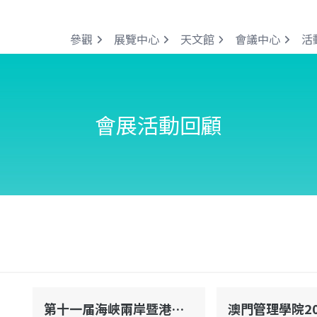
參觀
展覽中心
天文館
會議中心
活
會展活動回顧
第十一届海峽兩岸暨港澳地區青少年性與健康系列活動(關愛‧責任‧成長)研討會暨座談會
會議廳
會議廳