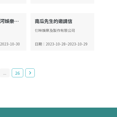
澳門科學館與銀河娛樂集團簽署“青年科技村”科創人才培養計劃合辦協議簽署儀式
南瓜先生的邀請信
心形樹廣場
仨映娛樂及製作有限公司
2023-10-30
日期
：
2023-10-28
~
2023-10-29
...
26