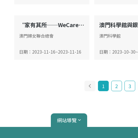
“家有其所──WeCare”系列活動啟動​禮
會議廳
會議廳
澳門婦女聯合總會
澳門科學館
日期
：
2023-11-16
~
2023-11-16
日期
：
2023-10-30
~
1
2
3
網站導覽