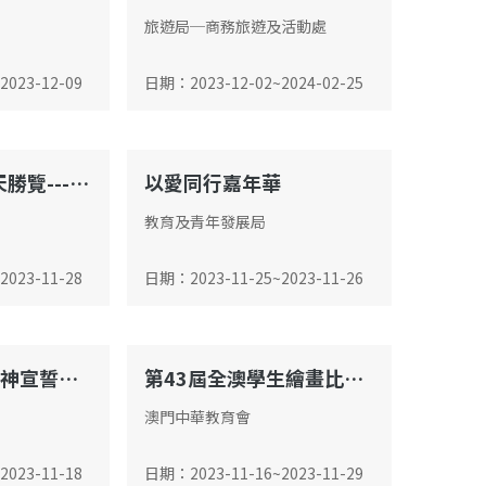
旅遊局─商務旅遊及活動處
2023-12-09
日期
：
2023-12-02
~
2024-02-25
《星月交輝-海天勝覽-----科技薈澳系列活動》
以愛同行嘉年華
會議廳
教育及青年發展局
2023-11-28
日期
：
2023-11-25
~
2023-11-26
澳門青年志願精神宣誓日暨第十屆理監事就職典禮
第43屆全澳學生繪畫比賽作品展覽
會議室
澳門中華教育會
2023-11-18
日期
：
2023-11-16
~
2023-11-29