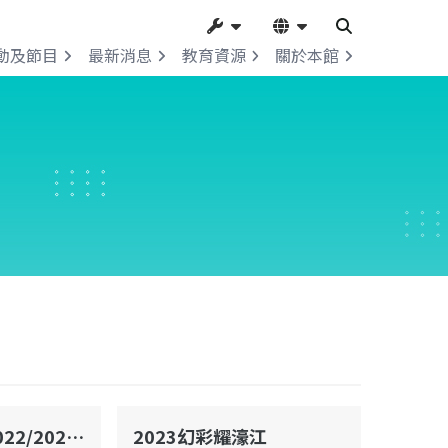
動及節目
最新消息
教育資源
關於本館
澳門管理學院2022/2023學年畢業典禮暨獎學金頒發儀式
2023幻彩耀濠江
心形樹廣場