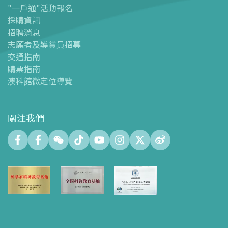
"一戶通"活動報名
-
澳科館微定位導覽
採購資訊
場館設施
招聘消息
-
科學館兒童世界
志願者及導賞員招募
-
展覽中心
交通指南
購票指南
-
天文館
澳科館微定位導覽
-
會議中心
-
探客空間/科普閱讀天地（Tinker Space）
-
數字化製造實驗室 (FABLAB)
關注我們
-
網絡實驗室 (NetLab)
-
創客空間 (Maker Space)
-
中庭
-
智學園地
-
十五號展廳
-
科創育才綜合空間
-
天文館大堂空間
-
禮品店