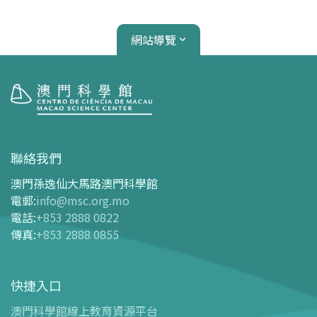
網站導覽
參觀
開放時間
聯絡我們
交通指南
澳門孫逸仙大馬路澳門科學館
購票指南
電郵
:
info@msc.org.mo
電話
:
+853 2888 0822
-
網上購票
傳真
:
+853 2888 0855
-
門票及優惠表
-
旅遊業界合作夥伴優惠
快捷入口
導覽圖
-
導覽圖
澳門科學館線上教育資源平台