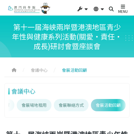
MENU
第十一届海峽兩岸暨港澳地區青少
年性與健康系列活動(關愛‧責任‧
成長)研討會暨座談會
會議中心
會展活動回顧
會議中心
00㎡
會展場地租用
會展聯絡方式
會展活動回顧