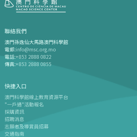
參觀
開放時間
聯絡我們
交通指南
澳門孫逸仙大馬路澳門科學館
購票指南
電郵
:
info@msc.org.mo
電話
:
+853 2888 0822
-
網上購票
傳真
:
+853 2888 0855
-
門票及優惠表
-
旅遊業界合作夥伴優惠
快捷入口
導覽圖
-
導覽圖
澳門科學館線上教育資源平台
"一戶通"活動報名
-
澳科館微定位導覽
採購資訊
場館設施
招聘消息
-
科學館兒童世界
志願者及導賞員招募
-
展覽中心
交通指南