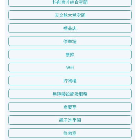
科創育才綜合空間
天文館大堂空間
禮品店
停車場
餐飲
Wifi
貯物櫃
無障礙設施及服務
育嬰室
親子洗手間
急救室