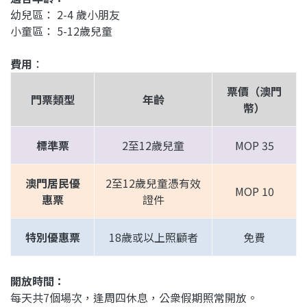
幼兒區： 2-4 歲小朋友
小童區： 5-12歲兒童
費用
：
票價（澳門
門票類型
年齡
幣）
標準票
2至12歲兒童
MOP 35
澳門居民優
2至12歲兒童憑有效
MOP 10
惠票
證件
特別優惠票
18歲或以上照顧者
免費
開放時間：
每天共7個場次，逢周四休息，公衆假期照常開放。