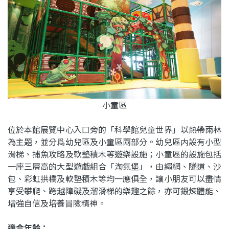
小童區
位於本館展覽中心入口旁的「科學館兒童世界」以熱帶雨林
為主題，並分爲幼兒區及小童區兩部分。幼兒區内設有小型
滑梯、捕魚攻略及軟墊積木等遊樂設施；小童區的設施包括
一座三層高的大型遊戲組合「淘氣堡」，由繩網、隧道、沙
包、彩虹拱橋及軟墊積木等均一應俱全，讓小朋友可以盡情
享受攀爬、跨越障礙及溜滑梯的樂趣之餘，亦可鍛煉體能、
增強自信及培養冒險精神。
適合年齡：