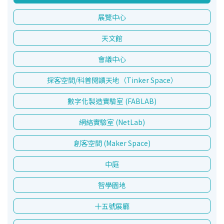
展覽中心
天文館
會議中心
探客空間/科普閱讀天地（Tinker Space）
數字化製造實驗室 (FABLAB)
網絡實驗室 (NetLab)
創客空間 (Maker Space)
中庭
智學園地
十五號展廳