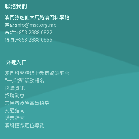
開放時間
聯絡我們
交通指南
澳門孫逸仙大馬路澳門科學館
購票指南
電郵
:
info@msc.org.mo
電話
:
+853 2888 0822
-
網上購票
傳真
:
+853 2888 0855
-
門票及優惠表
-
旅遊業界合作夥伴優惠
快捷入口
導覽圖
-
導覽圖
澳門科學館線上教育資源平台
"一戶通"活動報名
-
澳科館微定位導覽
採購資訊
場館設施
招聘消息
-
科學館兒童世界
志願者及導賞員招募
-
展覽中心
交通指南
購票指南
-
天文館
澳科館微定位導覽
-
會議中心
-
探客空間/科普閱讀天地（Tinker Space）