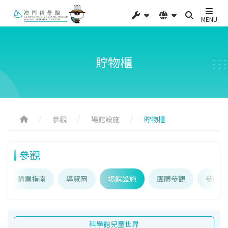
MENU
貯物櫃
參觀
場館設施
貯物櫃
參觀
購票指南
導覽圖
場館設施
團體參觀
參觀須
科學館兒童世界