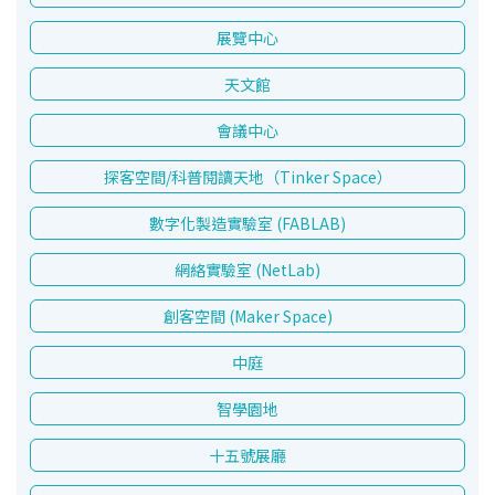
展覽中心
天文館
會議中心
探客空間/科普閱讀天地（Tinker Space）
數字化製造實驗室 (FABLAB)
網絡實驗室 (NetLab)
創客空間 (Maker Space)
中庭
智學園地
十五號展廳