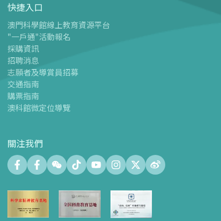
快捷入口
導覽圖
-
導覽圖
澳門科學館線上教育資源平台
"一戶通"活動報名
-
澳科館微定位導覽
採購資訊
場館設施
招聘消息
-
科學館兒童世界
志願者及導賞員招募
-
展覽中心
交通指南
購票指南
-
天文館
澳科館微定位導覽
-
會議中心
-
探客空間/科普閱讀天地（Tinker Space）
-
數字化製造實驗室 (FABLAB)
關注我們
-
網絡實驗室 (NetLab)
-
創客空間 (Maker Space)
-
中庭
-
智學園地
-
十五號展廳
-
科創育才綜合空間