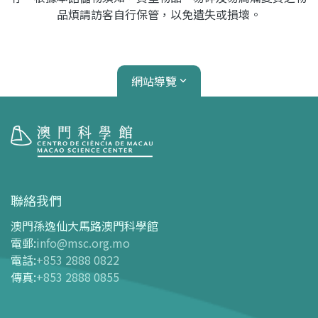
品煩請訪客自行保管，以免遺失或損壞。
網站導覽
參觀
開放時間
聯絡我們
交通指南
澳門孫逸仙大馬路澳門科學館
購票指南
電郵
:
info@msc.org.mo
電話
:
+853 2888 0822
-
網上購票
傳真
:
+853 2888 0855
-
門票及優惠表
-
旅遊業界合作夥伴優惠