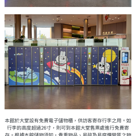
本館於大堂設有免費電子儲物櫃，供訪客寄存行李之用。如
行李的高度超過26寸，則可到本館大堂售票處進行免費寄
存。根據本館儲物須知，貴重物品、易碎及易腐爛變質之物