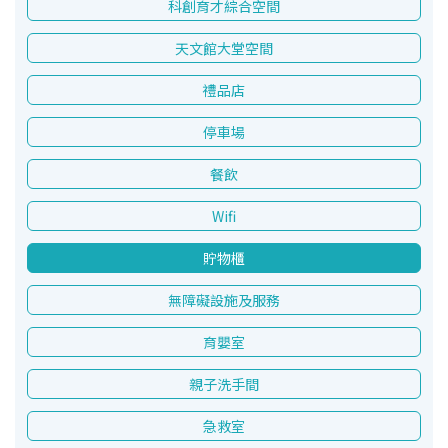
科創育才綜合空間
天文館大堂空間
禮品店
停車場
餐飲
Wifi
貯物櫃
無障礙設施及服務
育嬰室
親子洗手間
急救室