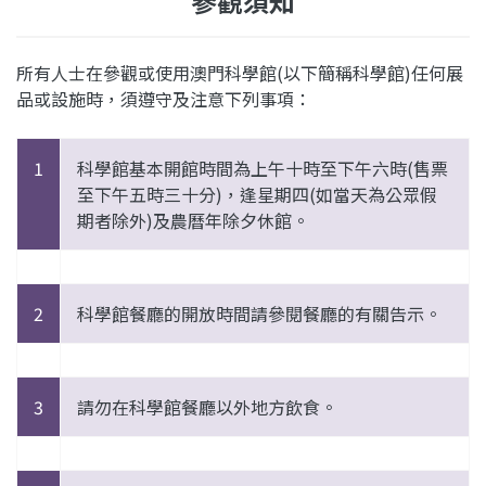
參觀須知
所有人士在參觀或使用澳門科學館(以下簡稱科學館)任何展
品或設施時，須遵守及注意下列事項：
1
科學館基本開館時間為上午十時至下午六時(售票
至下午五時三十分)，逢星期四(如當天為公眾假
期者除外)及農曆年除夕休館。
2
科學館餐廳的開放時間請參閱餐廳的有關告示。
3
請勿在科學館餐廳以外地方飲食。