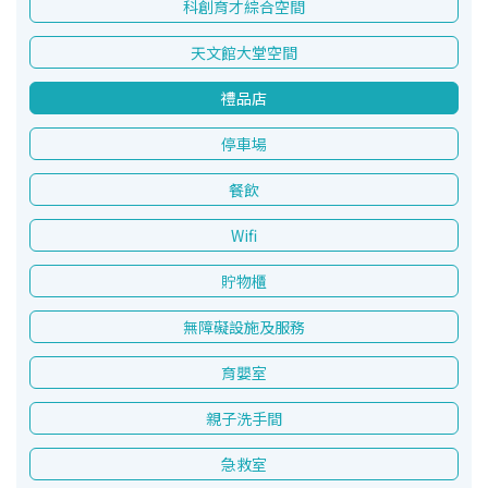
科創育才綜合空間
天文館大堂空間
禮品店
停車場
餐飲
Wifi
貯物櫃
無障礙設施及服務
育嬰室
親子洗手間
急救室