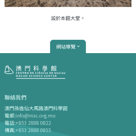
設於本館大堂。
網站導覽
參觀
開放時間
聯絡我們
交通指南
澳門孫逸仙大馬路澳門科學館
購票指南
電郵
:
info@msc.org.mo
電話
:
+853 2888 0822
-
網上購票
傳真
:
+853 2888 0855
-
門票及優惠表