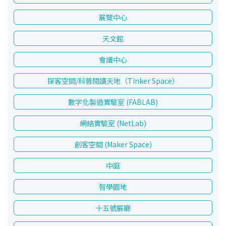
展覽中心
天文館
會議中心
探客空間/科普閱讀天地（Tinker Space）
數字化製造實驗室 (FABLAB)
網絡實驗室 (NetLab)
創客空間 (Maker Space)
中庭
智學園地
十五號展廳