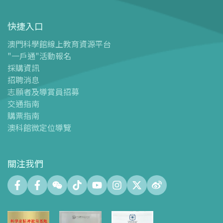
-
旅遊業界合作夥伴優惠
快捷入口
導覽圖
-
導覽圖
澳門科學館線上教育資源平台
"一戶通"活動報名
-
澳科館微定位導覽
採購資訊
場館設施
招聘消息
-
科學館兒童世界
志願者及導賞員招募
-
展覽中心
交通指南
購票指南
-
天文館
澳科館微定位導覽
-
會議中心
-
探客空間/科普閱讀天地（Tinker Space）
-
數字化製造實驗室 (FABLAB)
關注我們
-
網絡實驗室 (NetLab)
-
創客空間 (Maker Space)
-
中庭
-
智學園地