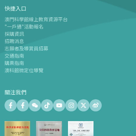
快捷入口
導覽圖
-
導覽圖
澳門科學館線上教育資源平台
"一戶通"活動報名
-
澳科館微定位導覽
採購資訊
場館設施
招聘消息
-
科學館兒童世界
志願者及導賞員招募
-
展覽中心
交通指南
購票指南
-
天文館
澳科館微定位導覽
-
會議中心
-
探客空間/科普閱讀天地（Tinker Space）
-
數字化製造實驗室 (FABLAB)
關注我們
-
網絡實驗室 (NetLab)
-
創客空間 (Maker Space)
-
中庭
-
智學園地
-
十五號展廳