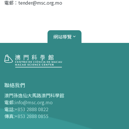
電郵：tender@msc.org.mo
網站導覽
參觀
開放時間
聯絡我們
交通指南
澳門孫逸仙大馬路澳門科學館
購票指南
電郵
:
info@msc.org.mo
電話
:
+853 2888 0822
-
網上購票
傳真
:
+853 2888 0855
-
門票及優惠表
-
旅遊業界合作夥伴優惠