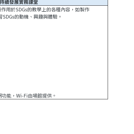
到可持續發展實務課堂
作用於SDGs的教學上的各種內容，如製作
s等來豐富學習SDGs的動機、興趣與體驗。
能，Wi-Fi由場館提供。