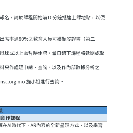
功報名，請於課程開始前10分鐘抵達上課地點，以便
之出席率逾80%之教育人員可獲頒發證書（第二
號風球或以上需暫時休館，當日線下課程將延期或取
資料只作處理申請、查詢，以及作內部數據分析之
msc.org.mo 施小姐進行查詢。
能
 AI創作課程
了解在AI時代下，AR內容的全新呈現方式，以及學習