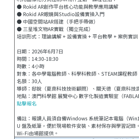
● Rokid AR創作平台核心功能與教學應用講解
● Rokid AR眼鏡與Studio設備實操入門
● 中國空間站AR搭建（手把手帶做）
● 三星堆文物AR實戰（獨立完成）
培訓形式：理論講解 + 設備實操 + 平台教學 + 案例實訓
日期：2026年6月7日
時間：14:30-18:30
時數：4小時
對象：各中學電腦教師、科學科教師、STEAM課程教
名額：30人
導師：邸銳（夏鼎科技技術顧問）、關天德（夏鼎科技
地點：澳門科學館 展覽中心 數字化製造實驗室（FABLA
點擊報名
備註：報讀人員須自備Windows 系統筆記本電腦（Win1
U 盤及紙筆，便於現場軟件安裝、素材保存與學習記錄
Wi-Fi由場館提供。