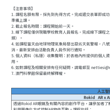
【注意事項】
1. 課程名額有限，採先到先得方式。完成遞交表單即成
準備上課。
2. 截止報名時間：課程開始前一天。
3. 線下課程僅供現職學校教育人員報名，完成線下課程
類）。
4. 如課程當天由地球物理氣象局發出惡劣天氣警報，八
消，最新安排由活動負責人員作另行通知。
5. 個人資料（私隱）收集聲明：於表格內所提供的個人
用。
6. 如對課程及相關安排有任何疑問，請電郵至 nettiesi@
7. 澳門科學館保留最終解釋權。
人工智
Rokid AR x
透過Rokid AR眼鏡及有關內容的創作平台，讓參加者
利用圖像化方式控制AR物件互動。課程包括：