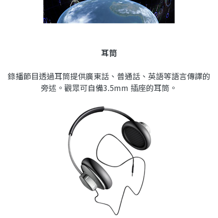
耳筒
錄播節目透過耳筒提供廣東話、普通話、英語等語言傳譯的
旁述。觀眾可自備3.5mm 插座的耳筒。