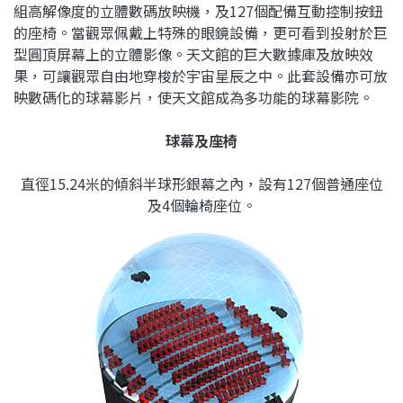
組高解像度的立體數碼放映機，及127個配備互動控制按鈕
的座椅。當觀眾佩戴上特殊的眼鏡設備，更可看到投射於巨
型圓頂屏幕上的立體影像。天文館的巨大數據庫及放映效
果，可讓觀眾自由地穿梭於宇宙星辰之中。此套設備亦可放
映數碼化的球幕影片，使天文館成為多功能的球幕影院。
球幕及座椅
直徑15.24米的傾斜半球形銀幕之內，設有127個普通座位
及4個輪椅座位。