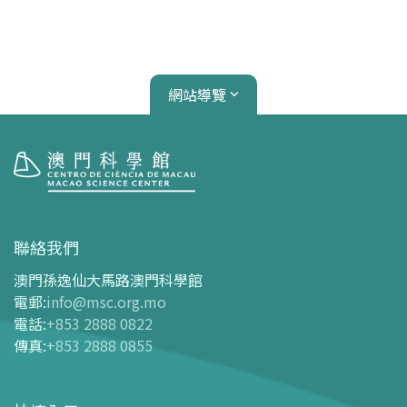
網站導覽
參觀
開放時間
聯絡我們
交通指南
澳門孫逸仙大馬路澳門科學館
購票指南
電郵
:
info@msc.org.mo
電話
:
+853 2888 0822
-
網上購票
傳真
:
+853 2888 0855
-
門票及優惠表
-
旅遊業界合作夥伴優惠