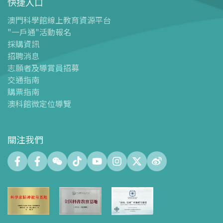
快捷入口
導覽圖
-
導覽圖
澳門科學館線上教育資源平台
"一戶通"活動報名
-
澳科館微定位導覽
採購資訊
場館設施
招聘消息
-
科學館兒童世界
志願者及導賞員招募
-
展覽中心
交通指南
購票指南
-
天文館
澳科館微定位導覽
-
會議中心
-
探客空間/科普閱讀天地（Tinker Space）
-
數字化製造實驗室 (FABLAB)
關注我們
-
網絡實驗室 (NetLab)
-
創客空間 (Maker Space)
-
中庭
-
智學園地
-
十五號展廳
-
科創育才綜合空間