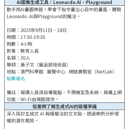
AI圖像生成工具：Leonardo.Ai、Playground
動手用AI畫圖神器！學會下指令畫出心目中的畫面，體驗
Leonardo .Ai與Playground的魔法。
日期：2025年9月11日、18日
時間：17:30-19:30
時數：4小時
對象：教育人員
名額：30人
導師：黃子文（展品部技術員）
地點：澳門科學館 展覽中心 網絡實驗室（NetLab）
點擊報名
備註：
報讀人員須自備電腦，不限機型及系統，具備上網
功能，Wi-Fi由場館提供。
從案例了解生成式AI的版權爭議
深入探討生成式 AI 與版權法的交叉點，透過案例分析侵
權的潛在風險。