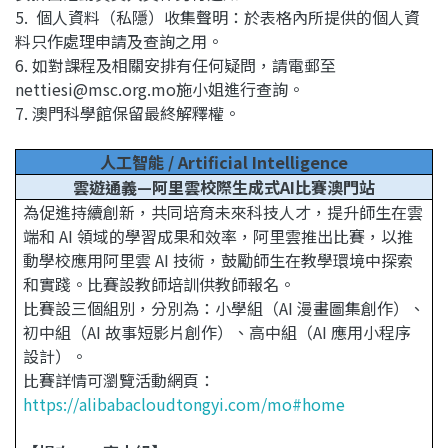
5. 個人資料（私隱）收集聲明：於表格內所提供的個人資
料只作處理申請及查詢之用。
6. 如對課程及相關安排有任何疑問，請電郵至
nettiesi@msc.org.mo施小姐進行查詢。
7. 澳門科學館保留最終解釋權。
人工智能 / Artificial Intelligence
雲遊通義—阿里雲校際生成式AI比賽澳門站
為促進持續創新，共同培育未來科技人才，提升師生在雲
端和 AI 領域的學習成果和效率，阿里雲推出比賽，以推
動學校應用阿里雲 AI 技術，鼓勵師生在教學環境中探索
和實踐。比賽設教師培訓供教師報名。
比賽設三個組別，分別為：小學組（AI 漫畫圖集創作）、
初中組（AI 故事短影片創作）、高中組（AI 應用小程序
設計）。
比賽詳情可瀏覽活動網頁：
https://alibabacloudtongyi.com/mo#home