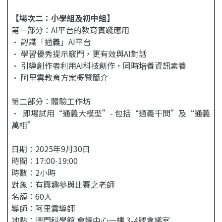
【場次二：小學組及初中組】
第一部分：AI平台的教育實踐應用
• 認識「通義」AI平台
• 學習優秀提示竅門，更有效與AI對話
• 引導創作者利用AI科技創作，同時培養資訊素養
• 阿里雲教育方案概覽簡介
第二部分：體驗工作坊
• 即場試用“通義大模型”- 包括“通義千問”及“通義
萬相”
日期：2025年9月30日
時間：17:00-19:00
時數：2小時
對象：有興趣參與比賽之老師
名額：60人
導師：阿里雲導師
地點：澳門科學館 會議中心一樓 3-4號會議室