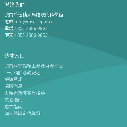
開放時間
聯絡我們
交通指南
澳門孫逸仙大馬路澳門科學館
購票指南
電郵
:
info@msc.org.mo
電話
:
+853 2888 0822
-
網上購票
傳真
:
+853 2888 0855
-
門票及優惠表
-
旅遊業界合作夥伴優惠
快捷入口
導覽圖
-
導覽圖
澳門科學館線上教育資源平台
"一戶通"活動報名
-
澳科館微定位導覽
採購資訊
場館設施
招聘消息
-
科學館兒童世界
志願者及導賞員招募
-
展覽中心
交通指南
購票指南
-
天文館
澳科館微定位導覽
-
會議中心
-
探客空間/科普閱讀天地（Tinker Space）