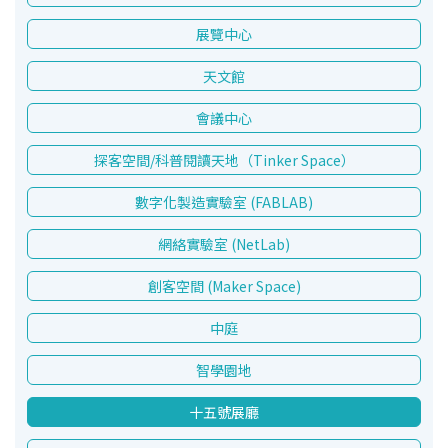
展覽中心
天文館
會議中心
探客空間/科普閱讀天地（Tinker Space）
數字化製造實驗室 (FABLAB)
網絡實驗室 (NetLab)
創客空間 (Maker Space)
中庭
智學園地
十五號展廳