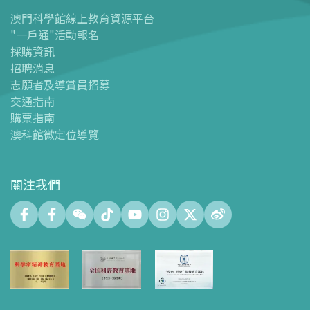
-
導覽圖
澳門科學館線上教育資源平台
"一戶通"活動報名
-
澳科館微定位導覽
採購資訊
場館設施
招聘消息
-
科學館兒童世界
志願者及導賞員招募
-
展覽中心
交通指南
購票指南
-
天文館
澳科館微定位導覽
-
會議中心
-
探客空間/科普閱讀天地（Tinker Space）
-
數字化製造實驗室 (FABLAB)
關注我們
-
網絡實驗室 (NetLab)
-
創客空間 (Maker Space)
-
中庭
-
智學園地
-
十五號展廳
-
科創育才綜合空間