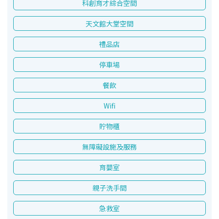
科創育才綜合空間
天文館大堂空間
禮品店
停車場
餐飲
Wifi
貯物櫃
無障礙設施及服務
育嬰室
親子洗手間
急救室