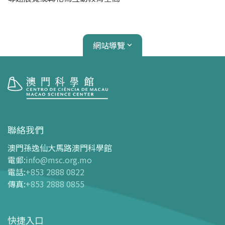
網站導覽
參觀
開放時間
聯絡我們
交通指南
澳門孫逸仙大馬路澳門科學館
購票指南
電郵
:
info@msc.org.mo
電話
:
+853 2888 0822
-
網上購票
傳真
:
+853 2888 0855
-
門票及優惠表
-
旅遊業界合作夥伴優惠
快捷入口
導覽圖