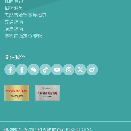
採購資訊
場館設施
招聘消息
-
科學館兒童世界
志願者及導賞員招募
-
展覽中心
交通指南
購票指南
-
天文館
澳科館微定位導覽
-
會議中心
-
探客空間/科普閱讀天地（Tinker Space）
-
數字化製造實驗室 (FABLAB)
關注我們
-
網絡實驗室 (NetLab)
-
創客空間 (Maker Space)
-
中庭
-
智學園地
-
十五號展廳
-
科創育才綜合空間
-
天文館大堂空間
-
禮品店
-
停車場
版權所有 © 澳門科學館股份有限公司 2024