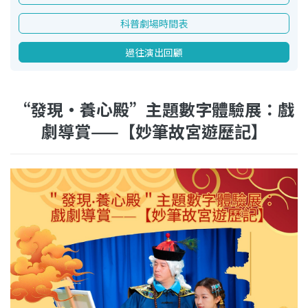
科普劇場時間表
過往演出回顧
“發現‧養心殿”主題數字體驗展：戲
劇導賞——【妙筆故宮遊歷記】