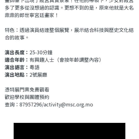
畫師筆下出現了故宮真實景象！在他的帶領下，少女對故宮
多了更多從沒想過的認識。更想不到的是，原來他就是大名
鼎鼎的郎世寧宮廷畫家！
特色：透過演員結連整個展覽，展示結合科技與歷史文化結
合的故事。
演出長度：
25-30分鐘
適合年齡：
有興趣人士（會按年齡調整內容）
演出語言：
粵語
演出地點：
2號展廳
憑特展門票免費觀看
歡迎學校與團體預約
查詢：87957296/activity@msc.org.mo