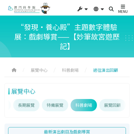
MENU
“發現‧養心殿”主題數字體驗
展：戲劇導賞——【妙筆故宮遊歷
記】
展覽中心
科普劇場
過往演出回顧
展覽中心
介紹
長期展覽
特備展覽
科普劇場
展覽回顧
最新演出劇目及戲劇導賞