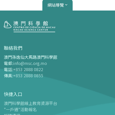
網站導覽
參觀
開放時間
聯絡我們
交通指南
澳門孫逸仙大馬路澳門科學館
購票指南
電郵
:
info@msc.org.mo
電話
:
+853 2888 0822
-
網上購票
傳真
:
+853 2888 0855
-
門票及優惠表
-
旅遊業界合作夥伴優惠
快捷入口
導覽圖
-
導覽圖
澳門科學館線上教育資源平台
"一戶通"活動報名
-
澳科館微定位導覽