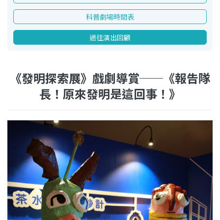
科普劇場時間表
過往演出回顧
《發明探索展》戲劇導賞──《報告隊
長！原來發明是這回事！》