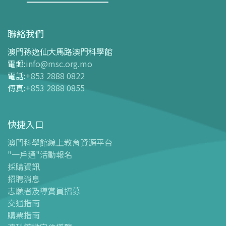
參觀
開放時間
聯絡我們
交通指南
澳門孫逸仙大馬路澳門科學館
購票指南
電郵
:
info@msc.org.mo
電話
:
+853 2888 0822
-
網上購票
傳真
:
+853 2888 0855
-
門票及優惠表
-
旅遊業界合作夥伴優惠
快捷入口
導覽圖
-
導覽圖
澳門科學館線上教育資源平台
"一戶通"活動報名
-
澳科館微定位導覽
採購資訊
場館設施
招聘消息
-
科學館兒童世界
志願者及導賞員招募
-
展覽中心
交通指南
購票指南
-
天文館