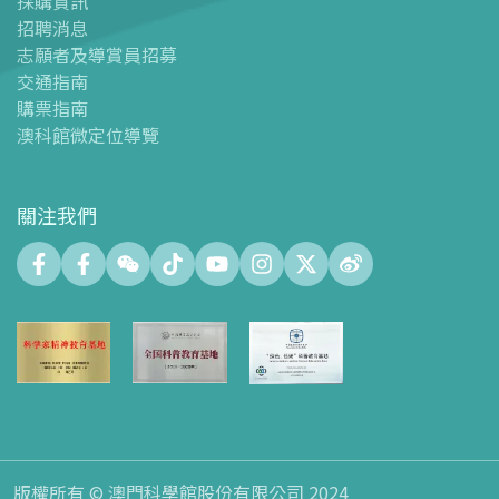
採購資訊
場館設施
招聘消息
-
科學館兒童世界
志願者及導賞員招募
-
展覽中心
交通指南
購票指南
-
天文館
澳科館微定位導覽
-
會議中心
-
探客空間/科普閱讀天地（Tinker Space）
-
數字化製造實驗室 (FABLAB)
關注我們
-
網絡實驗室 (NetLab)
-
創客空間 (Maker Space)
-
中庭
-
智學園地
-
十五號展廳
-
科創育才綜合空間
-
天文館大堂空間
-
禮品店
-
停車場
版權所有 © 澳門科學館股份有限公司 2024