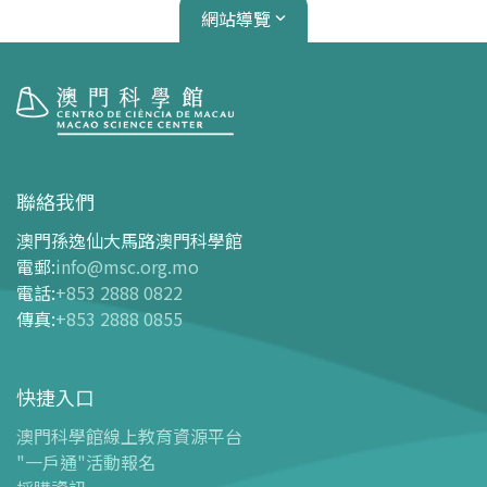
網站導覽
參觀
開放時間
聯絡我們
交通指南
澳門孫逸仙大馬路澳門科學館
購票指南
電郵
:
info@msc.org.mo
電話
:
+853 2888 0822
-
網上購票
傳真
:
+853 2888 0855
-
門票及優惠表
-
旅遊業界合作夥伴優惠
快捷入口
導覽圖
-
導覽圖
澳門科學館線上教育資源平台
"一戶通"活動報名
-
澳科館微定位導覽