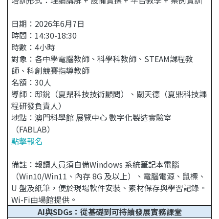
培訓形式：理論講解 + 設備實操 + 平台教學 + 案例實訓
日期：2026年6月7日
時間：14:30-18:30
時數：4小時
對象：各中學電腦教師、科學科教師、STEAM課程教
師、科創競賽指導教師
名額：30人
導師：邸銳（夏鼎科技技術顧問）、關天德（夏鼎科技課
程研發負責人）
地點：澳門科學館 展覽中心 數字化製造實驗室
（FABLAB）
點擊報名
備註：報讀人員須自備Windows 系統筆記本電腦
（Win10/Win11、內存 8G 及以上）、電腦電源、鼠標、
U 盤及紙筆，便於現場軟件安裝、素材保存與學習記錄。
Wi-Fi由場館提供。
AI與SDGs：從基礎到可持續發展實務課堂