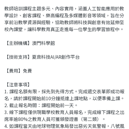
教師培訓課程主題多元、內容實用，涵蓋人工智能應用於教
學設計、創客課程、樂高
編程及多媒體影音等領域，旨在分
享前沿教學資源與經驗，協助教師將科技與創意有效延伸至
校內課堂，讓科學教育真正走進每一位學生的學習旅程中。
【主辦機構】澳門科學館
【技術支持】夏鼎科技AI/AR創作平台
【費用】免費
【注意事項】
1. 課程名額有限，採先到先得方式。完成遞交表單即成功報
名，請於課程開始前10分鐘抵達上課地點，以便準備上課。
2. 截止報名時間：課程開始前一天。
3. 線下課程僅供現職學校教育人員報名，完成線下課程之出
席率逾80%之教育人員可獲頒發證書（第二類）。
4. 如課程當天由地球物理氣象局發出惡劣天氣警報，八號風