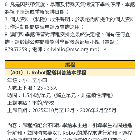
6. 凡是因熱帶氣旋、暴雨及特殊天氣情況下學校停課，本館
將視乎情況或重新安排日期；
7. 個人資料（私隱）收集聲明：於表格內所提供的個人資料
只作活動期間處理申請及查詢之用；
8. 澳門科學館保留對課程安排之最終決定權。倘有任何查
詢，請於辦公時間聯絡科學館教育部廖小姐（電話：
87957259；電郵：silvialio@msc.org.mo）。
編程
（A01）T. Robot配搭科普繪本課程
年級：小二至小四
人數上下限：25 - 35人
時間：1.5小時/單元
（獨立單元，非連鎖性課程）
上課地點：本館/學校
上課日期：2025年10月至12月、2026年3月至5月
內容：課程將配合不同科學繪本主題，引導學生為問題進
行解難，並同時需要以T. Robot的編程來進行解難。過程
中需要與同伴合力完成，並需要講解自己的構想理念。