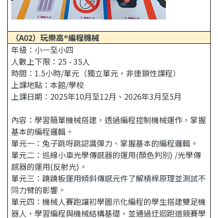
（A02）玩樂高®編程機械
年級：小一至小四
人數上下限：25 - 35人
時間：1.5小時/單元（獨立單元，非連鎖性課程）
上課地點：本館/學校
上課日期：2025年10月至12月、2026年3月至5月
內容：學習簡單機械搭建，透過編程控制機械運作，掌握
基本的編程邏輯。
單元一：兔子跳呀跳認識彈力、掌握基本的編程邏輯。
單元二：巡線小車光學傳感器的運用(顏色判別) /光學傳
感器的運用(反射光)。
單元三：蹺蹺板運用傾斜傳感元件了解槓桿原理並測試不
同力臂的影響。
單元四：機械人賽跑讓初學圖示化編程的學生搭建雙足機
器人，學習編程與機械結構基礎，並通過迂迴跑道競賽學