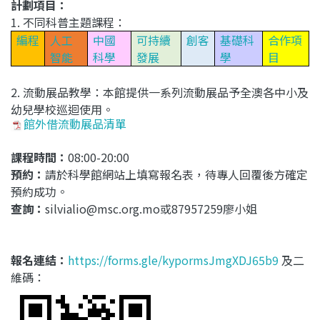
計劃項目：
1. 不同科普主題課程：
編程
人工
中國
可持續
創客
基礎科
合作項
智能
科學
發展
學
目
2. 流動展品教學：本館提供一系列流動展品予全澳各中小及
幼兒學校巡迴使用。
館外借流動展品清單
課程時間：
08:00-20:00
預約：
請於科學館網站上填寫報名表，待專人回覆後方確定
預約成功。
查詢：
silvialio@msc.org.mo或87957259廖小姐
報名連結
：
https://forms.gle/kypormsJmgXDJ65b9
及二
維碼：