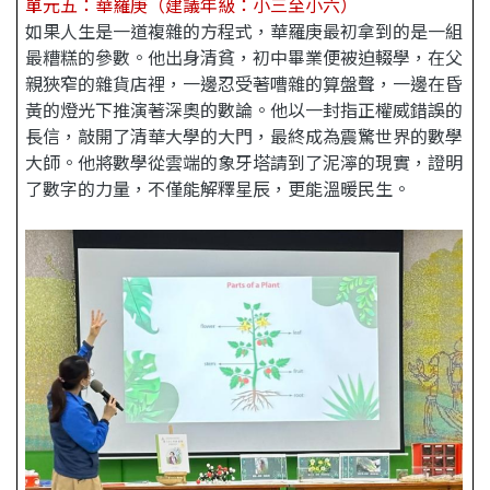
單元五：
華羅庚（建議年級：小三至小六）
如果人生是一道複雜的方程式，華羅庚最初拿到的是一組
最糟糕的參數。他出身清貧，初中畢業便被迫輟學，在父
親狹窄的雜貨店裡，一邊忍受著嘈雜的算盤聲，一邊在昏
黃的燈光下推演著深奧的數論。他以一封指正權威錯誤的
長信，敲開了清華大學的大門，最終成為震驚世界的數學
大師。他將數學從雲端的象牙塔請到了泥濘的現實，證明
了數字的力量，不僅能解釋星辰，更能溫暖民生。