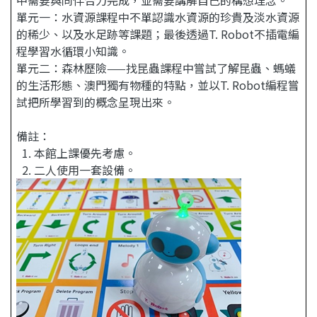
單元一：水資源課程中不單認識水資源的珍貴及淡水資源
的稀少、以及水足跡等課題；最後透過T. Robot不插電編
程學習水循環小知識。
單元二：森林歷險——找昆蟲課程中嘗試了解昆蟲、螞蟻
的生活形態、澳門獨有物種的特點，並以T. Robot編程嘗
試把所學習到的概念呈現出來。
備註：
1. 本館上課優先考慮。
2. 二人使用一套設備。