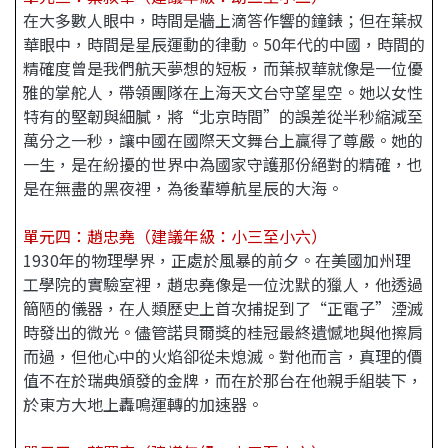
在大多數人眼中，時間是牆上滴答作響的鐘錶；但在葉叔
華眼中，時間是星辰運動的律動。50年代的中國，時間的
精確度曾是我們航天夢想的短板，而葉叔華就像是一位優
雅的掌舵人，帶領團隊在上海天文台守望星空。她以女性
特有的堅韌與細膩，將“北京時間”的誤差從半秒縮減至
萬分之一秒，讓中國在國際天文舞台上贏得了尊嚴。她的
一生，是在紛擾的世界中為國家守護那份絕對的精確，也
是在無盡的黑夜裡，為後輩導航星辰的大海。
單元四：趙忠堯（建議年級：小三至小六）
1930年的物理學界，正處於風暴的前夕。在美國加州理
工學院的實驗室裡，趙忠堯像是一位沈默的獵人，他透過
簡陋的儀器，在人類歷史上首次捕捉到了“正電子”湮滅
時發出的微光。儘管諾貝爾獎的桂冠最終遺憾地與他擦肩
而過，但他心中的火焰卻從未熄滅。對他而言，真理的價
值不在於瑞典頒發的金牌，而在於那台在他親手組裝下，
於東方大地上轟鳴運轉的加速器。