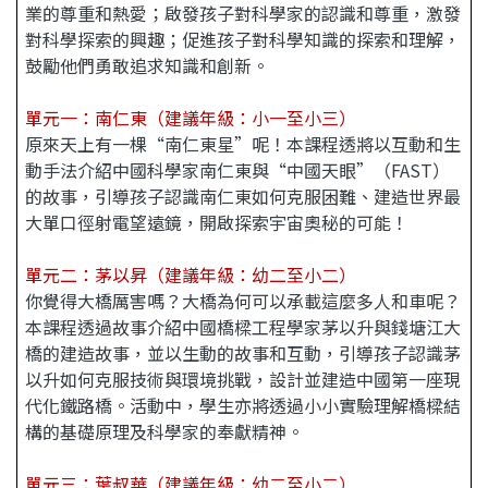
業的尊重和熱愛；啟發孩子對科學家的認識和尊重，激發
對科學探索的興趣；促進孩子對科學知識的探索和理解，
鼓勵他們勇敢追求知識和創新。
單元一：南仁東（
建議年級：小一至小三）
原來天上有一棵“南仁東星”呢！本課程透將以互動和生
動手法介紹中國科學家南仁東與“中國天眼”（FAST）
的故事，引導孩子認識南仁東如何克服困難、建造世界最
大單口徑射電望遠鏡，開啟探索宇宙奧秘的可能！
單元二：茅以昇
（建議年級：幼二至小二）
你覺得大橋厲害嗎？大橋為何可以承載這麼多人和車呢？
本課程透過故事介紹中國橋樑工程學家茅以升與錢塘江大
橋的建造故事，並以生動的故事和互動，引導孩子認識茅
以升如何克服技術與環境挑戰，設計並建造中國第一座現
代化鐵路橋。活動中，學生亦將透過小小實驗理解橋樑結
構的基礎原理及科學家的奉獻精神。
單元三
：葉叔華（建議年級：幼二至小二）