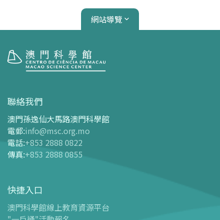
網站導覽
參觀
開放時間
聯絡我們
交通指南
澳門孫逸仙大馬路澳門科學館
購票指南
電郵
:
info@msc.org.mo
電話
:
+853 2888 0822
-
網上購票
傳真
:
+853 2888 0855
-
門票及優惠表
-
旅遊業界合作夥伴優惠
快捷入口
導覽圖
-
導覽圖
澳門科學館線上教育資源平台
"一戶通"活動報名
-
澳科館微定位導覽