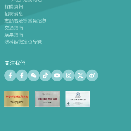
採購資訊
場館設施
招聘消息
-
科學館兒童世界
志願者及導賞員招募
-
展覽中心
交通指南
購票指南
-
天文館
澳科館微定位導覽
-
會議中心
-
探客空間/科普閱讀天地（Tinker Space）
-
數字化製造實驗室 (FABLAB)
關注我們
-
網絡實驗室 (NetLab)
-
創客空間 (Maker Space)
-
中庭
-
智學園地
-
十五號展廳
-
科創育才綜合空間
-
天文館大堂空間
-
禮品店