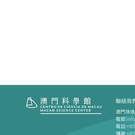
聯絡我
澳門孫逸
參觀
展覽中
電郵
:
inf
電話
:
+85
開放時間
展覽中心
傳真
:
+85