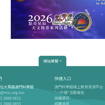
網站導覽
們
快捷入口
仙大馬路澳門科學館
澳門科學館線上教育資源平台
心
天文館
o@msc.org.mo
"一戶通"活動報名
3 2888 0822
採購資訊
介紹
天文館介紹
3 2888 0855
招聘消息