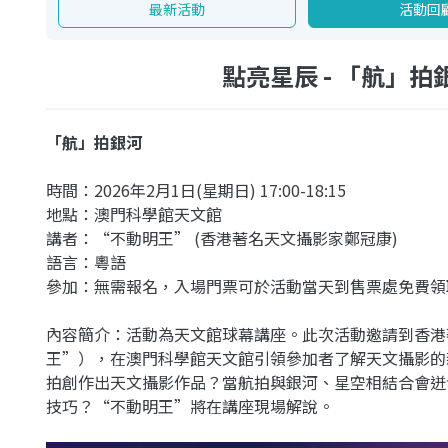
最新活動
活動回
點亮星辰 - 「航」拍銀河 
「航」拍銀河
時間：2026年2月1日(星期日) 17:00-18:15
地點：澳門科學館天文館
講者：“不動明王” (香港著名天文攝影家鄭冠康)
語言：粵語
參加：無需報名，入場門票可於活動當天到售票處免費領
內容簡介：活動為天文館球幕講座。此次活動邀請到香港
王”），在澳門科學館天文館引領參加者了解天文攝影的
拍創作出天文攝影作品？當航拍與銀河、星空相結合會迸
技巧？“不動明王”將在講座現場解說。