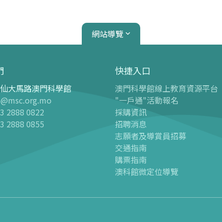
網站導覽
們
快捷入口
仙大馬路澳門科學館
澳門科學館線上教育資源平台
心
天文館
o@msc.org.mo
"一戶通"活動報名
3 2888 0822
採購資訊
介紹
天文館介紹
3 2888 0855
招聘消息
球幕電影
志願者及導賞員招募
 天文科學展廳“觀星者”
-
最新球幕電影
交通指南
購票指南
 兒童樂園廳
-
過往球幕電影
澳科館微定位導覽
 兒童科學廳
球幕電影時間表
 航海科學廳
點亮星辰
 生物多樣性廳
-
最新活動
 智能科技廳
-
活動回顧