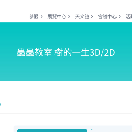
參觀
展覽中心
天文館
會議中心
活
蟲蟲教室 樹的一生3D/2D
影