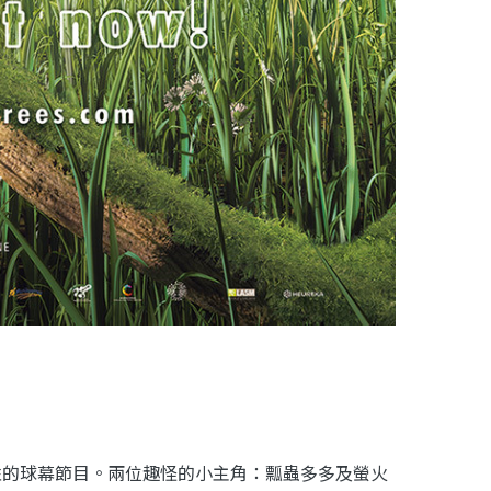
性的球幕節目。兩位趣怪的小主角：瓢蟲多多及螢火