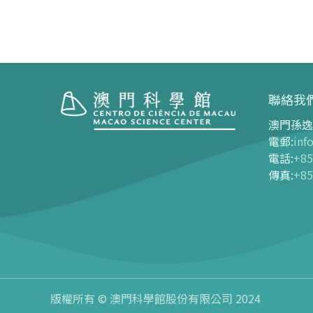
聯絡我
澳門孫逸
參觀
展覽中
電郵
:
inf
電話
:
+85
開放時間
展覽中心
傳真
:
+85
交通指南
長期展覽
購票指南
-
G01
-
G03
-
網上購票
-
G04
-
門票及優惠表
-
G05
-
旅遊業界合作夥伴優惠
-
G06
導覽圖
版權所有 © 澳門科學館股份有限公司 2024
-
G07
-
導覽圖