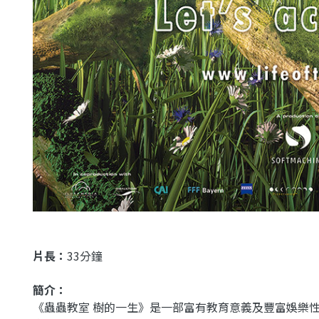
片長：
33分鐘
簡介：
《蟲蟲教室 樹的一生》是一部富有教育意義及豐富娛樂