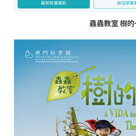
最新球幕電影
過往球幕
蟲蟲教室 樹的一