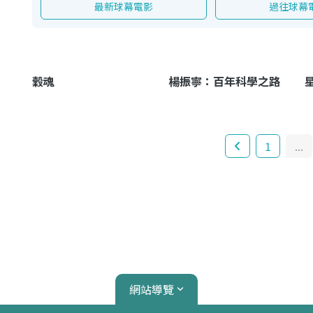
最新球幕電影
過往球幕
穀魂
楊振寧：百年科學之路
1
...
網站導覽