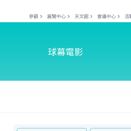
參觀
展覽中心
天文館
會議中心
活
球幕電影