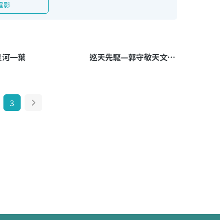
電影
星河一葉
巡天先驅—郭守敬天文成就
3