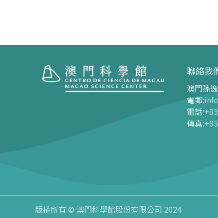
聯絡我
澳門孫逸
參觀
展覽中
電郵
:
inf
電話
:
+85
開放時間
展覽中心
傳真
:
+85
交通指南
長期展覽
購票指南
-
G01
-
G03
-
網上購票
-
G04
-
門票及優惠表
-
G05
-
旅遊業界合作夥伴優惠
-
G06
導覽圖
版權所有 © 澳門科學館股份有限公司 2024
-
G07