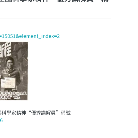
d=15051&element_index=2
國科學家精神“優秀講解員”稱號
76