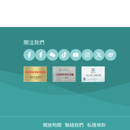
關注我們
會議中心
會議廳 (最大容納500人)
會議室 (最大容納140人)
會議中心展示廊100㎡
心形樹廣場600㎡
會展場地租用
會展聯絡方式
會展活動回顧
開放時間
聯絡我們
私隱條款