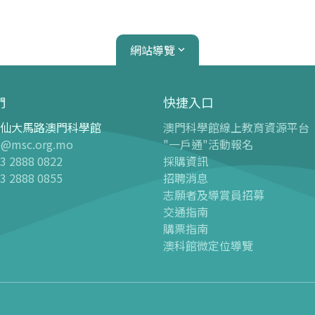
網站導覽
們
快捷入口
仙大馬路澳門科學館
澳門科學館線上教育資源平台
心
天文館
o@msc.org.mo
"一戶通"活動報名
3 2888 0822
採購資訊
介紹
天文館介紹
3 2888 0855
招聘消息
球幕電影
志願者及導賞員招募
 天文科學展廳“觀星者”
-
最新球幕電影
交通指南
購票指南
 兒童樂園廳
-
過往球幕電影
澳科館微定位導覽
 兒童科學廳
球幕電影時間表
 航海科學廳
點亮星辰
 生物多樣性廳
-
最新活動
 智能科技廳