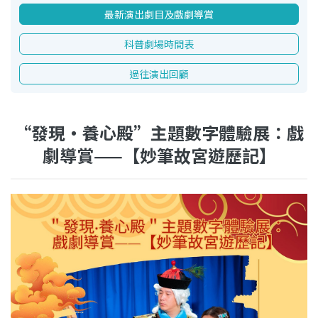
最新演出劇目及戲劇導賞
科普劇場時間表
過往演出回顧
“發現‧養心殿”主題數字體驗展：戲
劇導賞——【妙筆故宮遊歷記】