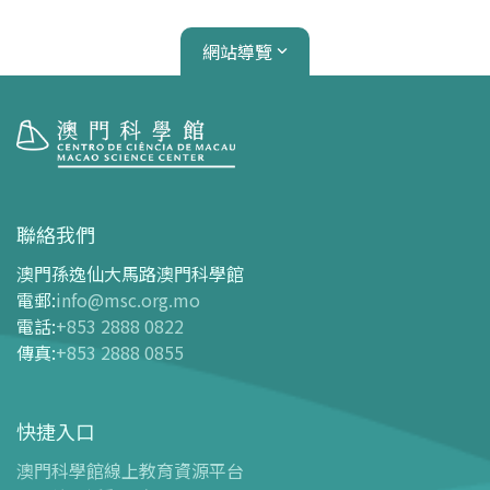
網站導覽
參觀
開放時間
聯絡我們
交通指南
澳門孫逸仙大馬路澳門科學館
購票指南
電郵
:
info@msc.org.mo
電話
:
+853 2888 0822
-
網上購票
傳真
:
+853 2888 0855
-
門票及優惠表
-
旅遊業界合作夥伴優惠
快捷入口
導覽圖
-
導覽圖
澳門科學館線上教育資源平台