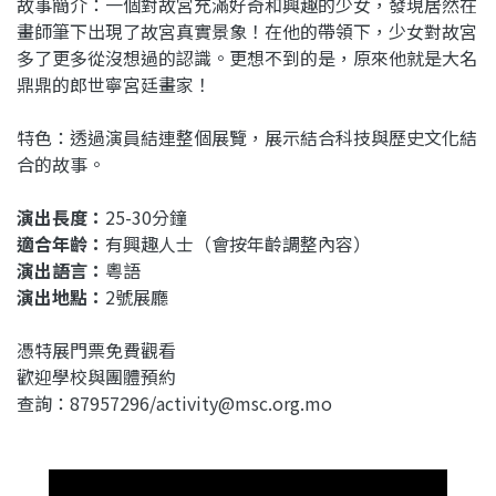
故事簡介：一個對故宮充滿好奇和興趣的少女，發現居然在
畫師筆下出現了故宮真實景象！在他的帶領下，少女對故宮
多了更多從沒想過的認識。更想不到的是，原來他就是大名
鼎鼎的郎世寧宮廷畫家！
特色：透過演員結連整個展覽，展示結合科技與歷史文化結
合的故事。
演出長度：
25-30分鐘
適合年齡：
有興趣人士（會按年齡調整內容）
演出語言：
粵語
演出地點：
2號展廳
憑特展門票免費觀看
歡迎學校與團體預約
查詢：87957296/activity@msc.org.mo