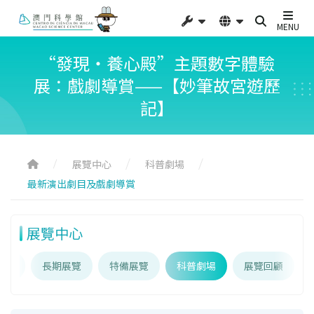
MENU
“發現‧養心殿”主題數字體驗
展：戲劇導賞——【妙筆故宮遊歷
記】
展覽中心
科普劇場
最新演出劇目及戲劇導賞
展覽中心
介紹
長期展覽
特備展覽
科普劇場
展覽回顧