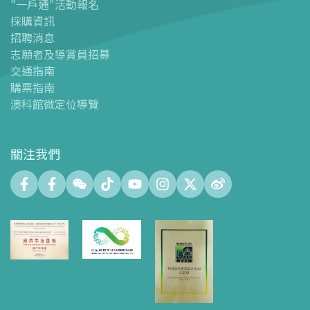
"一戶通"活動報名
-
澳科館微定位導覽
採購資訊
場館設施
招聘消息
-
科學館兒童世界
志願者及導賞員招募
-
展覽中心
交通指南
購票指南
-
天文館
澳科館微定位導覽
-
會議中心
-
探客空間/科普閱讀天地（Tinker Space）
-
數字化製造實驗室 (FABLAB)
關注我們
-
網絡實驗室 (NetLab)
-
創客空間 (Maker Space)
-
中庭
-
智學園地
-
十五號展廳
-
科創育才綜合空間
-
天文館大堂空間
-
禮品店