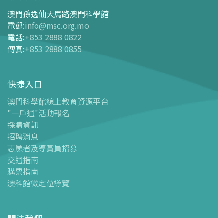
交通指南
澳門孫逸仙大馬路澳門科學館
購票指南
電郵
:
info@msc.org.mo
電話
:
+853 2888 0822
-
網上購票
傳真
:
+853 2888 0855
-
門票及優惠表
-
旅遊業界合作夥伴優惠
快捷入口
導覽圖
-
導覽圖
澳門科學館線上教育資源平台
"一戶通"活動報名
-
澳科館微定位導覽
採購資訊
場館設施
招聘消息
-
科學館兒童世界
志願者及導賞員招募
-
展覽中心
交通指南
購票指南
-
天文館
澳科館微定位導覽
-
會議中心
-
探客空間/科普閱讀天地（Tinker Space）
-
數字化製造實驗室 (FABLAB)
關注我們