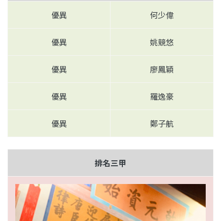
優異
何少偉
優
異
姚競悠
優
異
廖鳳穎
優
異
羅逸豪
優
異
鄭子航
排名三甲