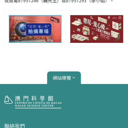
或致電87957246（聶先生）或87957293（黎小姐）。
網站導覽
參觀
開放時間
聯絡我們