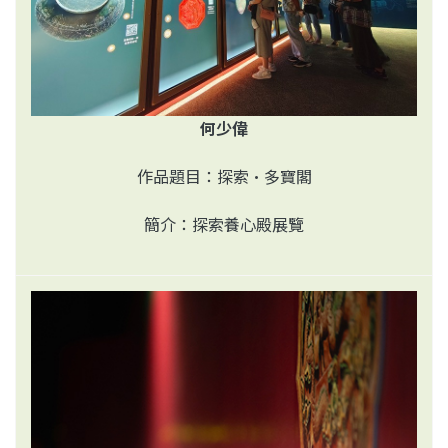
何少偉
作品題目：探索•多寶閣
簡介：探索養心殿展覽