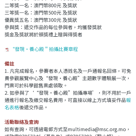
二等獎一名：澳門幣800元 及獎狀
三等獎一名：澳門幣500元 及獎狀
優異獎五名：澳門幣300元 及獎狀
參與獎：遞交作品的每位參與者，均獲發獎狀
獎金及獎狀將於頒獎禮上贈與得獎者
“發現‧養心殿＂拍攝比賽章程
備註
1. 凡完成報名，
參賽者本人憑姓名及一戶通報名回條，可免
費參觀展覽中心及“發現‧養心殿”主題數字體驗展一次，
門票可於科學館售票處領取。
2. 如參與了‘“發現‧養心殿”拍攝專場’，則不用於一戶
通進行報名及繳交報名費用，
可直接以線上方式填妥作品
報
名表格
後遞交作品。
活動聯絡及查詢
如有查詢，可透過電郵方式至multimedia@msc.org.mo，