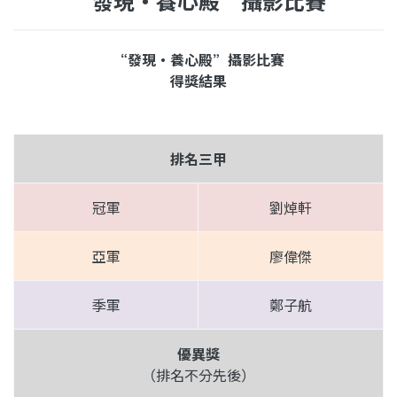
“發現‧養心殿”攝影比賽
“發現‧養心殿”攝影比賽
得獎結果
排名三甲
冠軍
劉焯軒
亞軍
廖偉傑
季軍
鄭子航
優異獎
（排名不分先後）