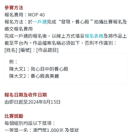
參賽方法
報名費用：MOP 40
報名方法：於
一戶通
完成“發現‧養心殿＂拍攝比賽報名及
繳交報名費用
完成一戶通的報名後，以線上方式填妥
報名表格
及將作品上
載至平台內。
作品檔案名稱必須如下，否則不作識別：
[姓名] [編號]：[作品題目]
例：
陳大文1：我心目中的養心殿
陳大文2：養心殿真美麗
報名日期及收件日期
由即日起至2024年8月15日
比賽獎勵
每個組別均設以下獎項：
一等獎一名：澳門幣1,000元 及獎狀