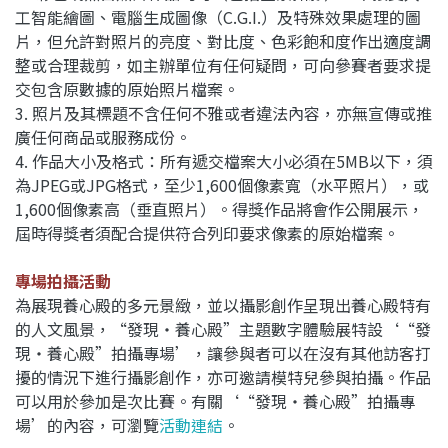
工智能繪圖、電腦生成圖像（C.G.I.）及特殊效果處理的圖
片，但允許對照片的亮度、對比度、色彩飽和度作出適度調
整或合理裁剪，如主辦單位有任何疑問，可向參賽者要求提
交包含原數據的原始照片檔案。
3. 照片及其標題不含任何不雅或者違法內容，亦無宣傳或推
廣任何商品或服務成份。
4. 作品大小及格式：所有遞交檔案大小必須在5MB以下，須
為JPEG或JPG格式，至少1,600個像素寬（水平照片），或
1,600個像素高（垂直照片）。得獎作品將會作公開展示，
屆時得獎者須配合提供符合列印要求像素的原始檔案。
專場拍攝活
動
為展現養心殿的多元景緻，並以攝影創作呈現出養心殿特有
的人文風景，“發現‧養心殿”主題數字體驗展特設‘“發
現‧養心殿”拍攝專場’，讓參與者可以在沒有其他訪客打
擾的情況下進行攝影創作，亦可邀請模特兒參與拍攝。作品
可以用於參加是次比賽。
有關‘“發現‧養心殿”拍攝專
場’的內容，可瀏覽
活動連結
。