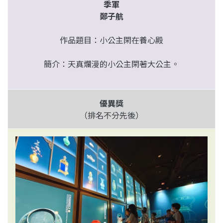
季軍
鄭子航
作品題目：小公主閑在養心殿
簡介：天真爛漫的小公主閑著大公主。
優異獎
（排名不分先後）