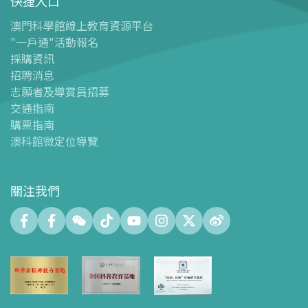
快捷入口
導覽圖
-
導覽圖
澳門科學館線上教育資源平台
"一戶通"活動報名
-
澳科館微定位導覽
採購資訊
場館設施
招聘消息
-
科學館兒童世界
志願者及導賞員招募
-
展覽中心
交通指南
購票指南
-
天文館
澳科館微定位導覽
-
會議中心
-
探客空間/科普閱讀天地（Tinker Space）
-
數字化製造實驗室 (FABLAB)
關注我們
-
網絡實驗室 (NetLab)
-
創客空間 (Maker Space)
-
中庭
-
智學園地
-
十五號展廳
-
科創育才綜合空間