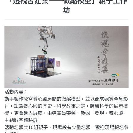
「透視古建築──微縮模型」親子工作
坊
活動內容：
動手製作故宮養心殿房間的微縮模型，並以此來觀賞全息影
片，認識養心殿的歷史、科學故事之餘，體驗科學的展示技
術，更會進入展廳，由導賞員帶領，參觀“發現‧養心殿”
主題數字體驗展！
活動名額共10組親子，現場設有少量名額，歡迎現場報名參