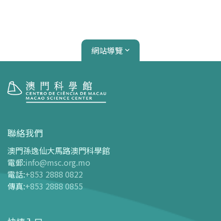
網站導覽
參觀
開放時間
聯絡我們
交通指南
澳門孫逸仙大馬路澳門科學館
購票指南
電郵
:
info@msc.org.mo
電話
:
+853 2888 0822
-
網上購票
傳真
:
+853 2888 0855
-
門票及優惠表
-
旅遊業界合作夥伴優惠