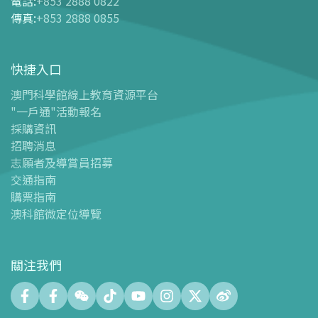
電話
:
+853 2888 0822
-
網上購票
傳真
:
+853 2888 0855
-
門票及優惠表
-
旅遊業界合作夥伴優惠
快捷入口
導覽圖
-
導覽圖
澳門科學館線上教育資源平台
"一戶通"活動報名
-
澳科館微定位導覽
採購資訊
場館設施
招聘消息
-
科學館兒童世界
志願者及導賞員招募
-
展覽中心
交通指南
購票指南
-
天文館
澳科館微定位導覽
-
會議中心
-
探客空間/科普閱讀天地（Tinker Space）
-
數字化製造實驗室 (FABLAB)
關注我們
-
網絡實驗室 (NetLab)
-
創客空間 (Maker Space)
-
中庭