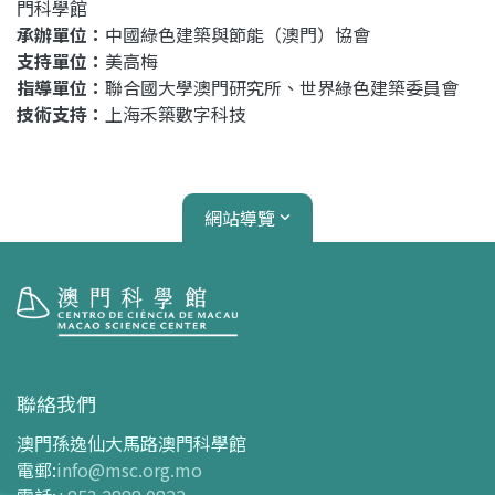
門科學館
承辦單位：
中國綠色建築與節能（澳門）協會
支持單位：
美高梅
指導單位：
聯合國大學澳門研究所、世界綠色建築委員會
技術支持：
上海禾築數字科技
網站導覽
參觀
開放時間
聯絡我們
交通指南
澳門孫逸仙大馬路澳門科學館
購票指南
電郵
:
info@msc.org.mo