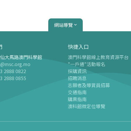
網站導覽
們
快捷入口
仙大馬路澳門科學館
澳門科學館線上教育資源平台
心
天文館
o@msc.org.mo
"一戶通"活動報名
3 2888 0822
採購資訊
介紹
天文館介紹
3 2888 0855
招聘消息
球幕電影
志願者及導賞員招募
 天文科學展廳“觀星者”
-
最新球幕電影
交通指南
購票指南
 兒童樂園廳
-
過往球幕電影
澳科館微定位導覽
 兒童科學廳
球幕電影時間表
 航海科學廳
點亮星辰
 生物多樣性廳
-
最新活動