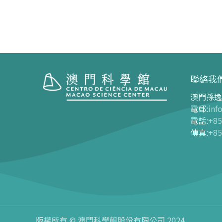
聯絡我
澳門孫逸
參觀
展覽中
電郵
:
inf
電話
:
+85
開放時間
展覽中心
傳真
:
+85
交通指南
長期展覽
購票指南
-
G01
-
G03
-
網上購票
-
G04
-
門票及優惠表
-
G05
-
旅遊業界合作夥伴優惠
-
G06
導覽圖
版權所有 © 澳門科學館股份有限公司 2024