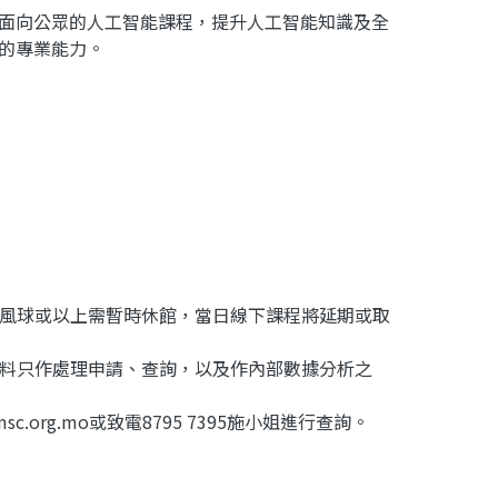
面向公眾的人工智能課程，提升人工智能知識及全
的專業能力。
號風球或以上需暫時休館，當日線下課程將延期或取
資料只作處理申請、查詢，以及作內部數據分析之
c.org.mo或致電8795 7395施小姐進行查詢。