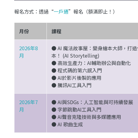
報名方式：透過“
一戶通
”報名（額滿即止！）
月份
課程
2026年8
● AI 魔法故事屋：變身繪本大師，打
月
本！ (AI Storytelling)
● 高效生產力：AI輔助辦公與自動化
● 程式碼的第六感入門
● AI於影片後製的應用
● 騰訊AI工具入門
2026年7
● AI與SDGs：人工智能與可持續發展
月
● 字節跳動AI工具入門
● AI聲音克隆技術與多媒體應用
● AI 歌曲生成