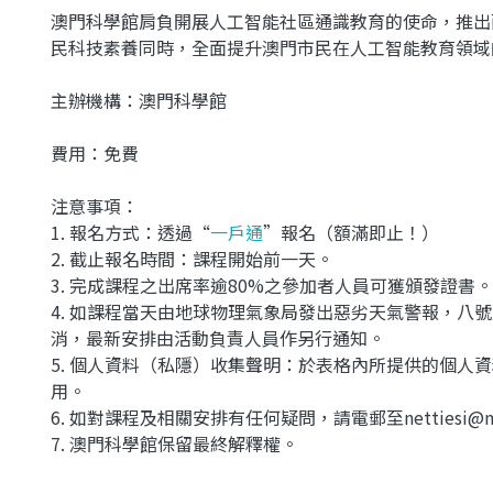
澳門科學館肩負開展人工智能社區通識教育的使命，推出
民科技素養同時，全面提升澳門市民在人工智能教育領域
主辦機構：澳門科學館
費用：免費
注意事項：
1. 報名方式：透過“
一戶通
”報名（額滿即止！）
2. 截止報名時間：課程開始前一天。
3. 完成課程之出席率逾80%之參加者人員可獲頒發證書。
4. 如課程當天由地球物理氣象局發出惡劣天氣警報，八
消，最新安排由活動負責人員作另行通知。
5. 個人資料（私隱）收集聲明：於表格內所提供的個人
用。
6. 如對課程及相關安排有任何疑問，請電郵至nettiesi@ms
7. 澳門科學館保留最終解釋權。