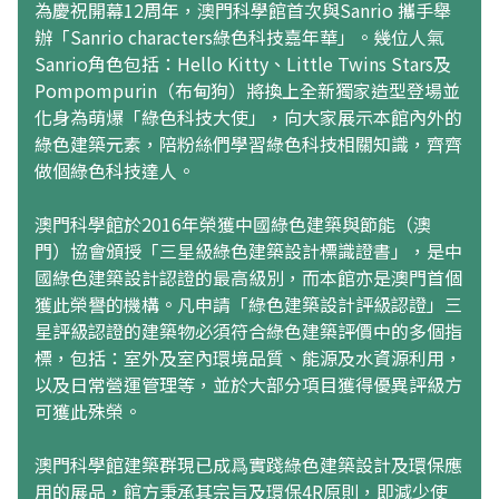
為慶祝開幕12周年，澳門科學館首次與Sanrio 攜手舉
辦「Sanrio characters綠色科技嘉年華」。幾位人氣
Sanrio角色包括：Hello Kitty、Little Twins Stars及
Pompompurin（布甸狗）將換上全新獨家造型登場並
化身為萌爆「綠色科技大使」，向大家展示本館內外的
綠色建築元素，陪粉絲們學習綠色科技相關知識，齊齊
做個綠色科技達人。
澳門科學館於2016年榮獲中國綠色建築與節能（澳
門）協會頒授「三星級綠色建築設計標識證書」，是中
國綠色建築設計認證的最高級別，而本館亦是澳門首個
獲此榮譽的機構。凡申請「綠色建築設計評級認證」三
星評級認證的建築物必須符合綠色建築評價中的多個指
標，包括：室外及室內環境品質、能源及水資源利用，
以及日常營運管理等，並於大部分項目獲得優異評級方
可獲此殊榮。
澳門科學館建築群現已成爲實踐綠色建築設計及環保應
用的展品，館方秉承其宗旨及環保4R原則，即減少使