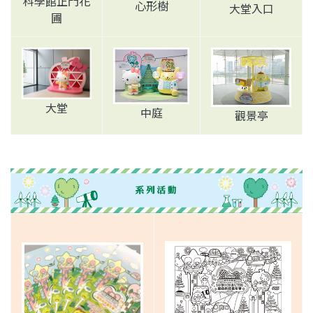
科學館正門花
心形樹
大堂入口
圃
大堂
中庭
觀景亭