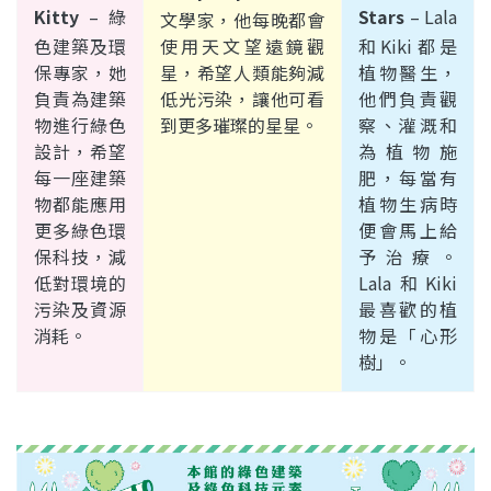
Kitty
–
綠
Stars
–
Lala
文學家，他每晚都會
色建築及環
使用天文望遠鏡觀
和Kiki都是
保專家，她
星，希望人類能夠減
植物醫生，
負責為建築
低光污染，讓他可看
他們負責觀
物進行綠色
到更多璀璨的星星。
察、灌溉和
設計，希望
為植物施
每一座建築
肥，每當有
物都能應用
植物生病時
更多綠色環
便會馬上給
保科技，減
予治療。
低對環境的
Lala和Kiki
污染及資源
最喜歡的植
消耗。
物是「心形
樹」。