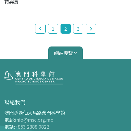
詩與真
1
2
3
網站導覽
參觀
開放時間
聯絡我們
交通指南
澳門孫逸仙大馬路澳門科學館
購票指南
電郵
:
info@msc.org.mo
電話
:
+853 2888 0822
-
網上購票