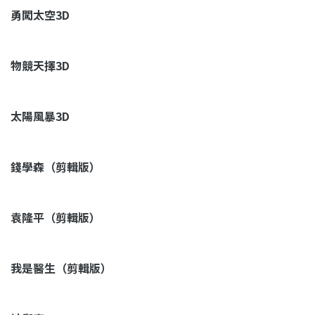
勇闖太空3D
物競天擇3D
太陽風暴3D
錢學森（剪輯版）
袁隆平（剪輯版）
我是醫生（剪輯版）