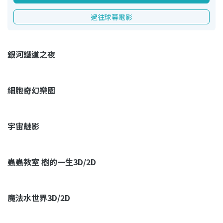
過往球幕電影
銀河鐵道之夜
細胞奇幻樂園
宇宙魅影
蟲蟲教室 樹的一生3D/2D
魔法水世界3D/2D