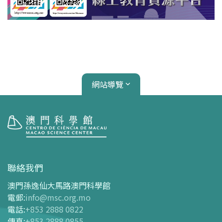
網站導覽
參觀
開放時間
聯絡我們
交通指南
澳門孫逸仙大馬路澳門科學館
購票指南
電郵
:
info@msc.org.mo
電話
:
+853 2888 0822
-
網上購票
傳真
:
+853 2888 0855