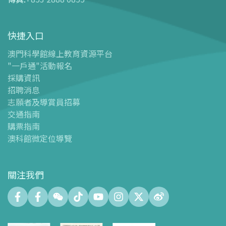
-
門票及優惠表
-
旅遊業界合作夥伴優惠
快捷入口
導覽圖
-
導覽圖
澳門科學館線上教育資源平台
"一戶通"活動報名
-
澳科館微定位導覽
採購資訊
場館設施
招聘消息
-
科學館兒童世界
志願者及導賞員招募
-
展覽中心
交通指南
購票指南
-
天文館
澳科館微定位導覽
-
會議中心
-
探客空間/科普閱讀天地（Tinker Space）
-
數字化製造實驗室 (FABLAB)
關注我們
-
網絡實驗室 (NetLab)
-
創客空間 (Maker Space)
-
中庭
-
智學園地