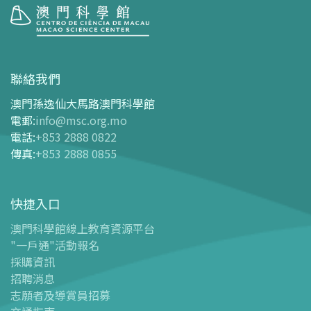
參觀
開放時間
聯絡我們
交通指南
澳門孫逸仙大馬路澳門科學館
購票指南
電郵
:
info@msc.org.mo
電話
:
+853 2888 0822
-
網上購票
傳真
:
+853 2888 0855
-
門票及優惠表
-
旅遊業界合作夥伴優惠
快捷入口
導覽圖
-
導覽圖
澳門科學館線上教育資源平台
"一戶通"活動報名
-
澳科館微定位導覽
採購資訊
場館設施
招聘消息
-
科學館兒童世界
志願者及導賞員招募
-
展覽中心