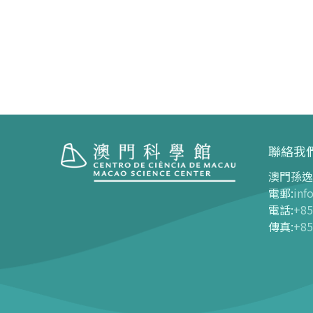
聯絡我
澳門孫逸
參觀
展覽中
電郵
:
inf
電話
:
+85
開放時間
展覽中心
傳真
:
+85
交通指南
長期展覽
購票指南
-
G01
-
G03
-
網上購票
-
G04
-
門票及優惠表