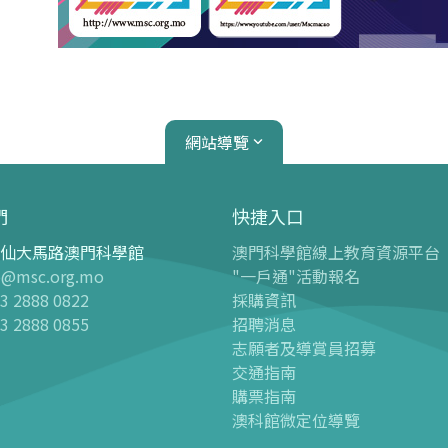
網站導覽
們
快捷入口
仙大馬路澳門科學館
澳門科學館線上教育資源平台
心
天文館
o@msc.org.mo
"一戶通"活動報名
3 2888 0822
採購資訊
介紹
天文館介紹
3 2888 0855
招聘消息
球幕電影
志願者及導賞員招募
 天文科學展廳“觀星者”
-
最新球幕電影
交通指南
購票指南
 兒童樂園廳
-
過往球幕電影
澳科館微定位導覽
 兒童科學廳
球幕電影時間表