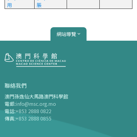
用
脹
網站導覽
參觀
開放時間
聯絡我們
交通指南
澳門孫逸仙大馬路澳門科學館
購票指南
電郵
:
info@msc.org.mo
電話
:
+853 2888 0822
-
網上購票
傳真
:
+853 2888 0855
-
門票及優惠表
-
旅遊業界合作夥伴優惠