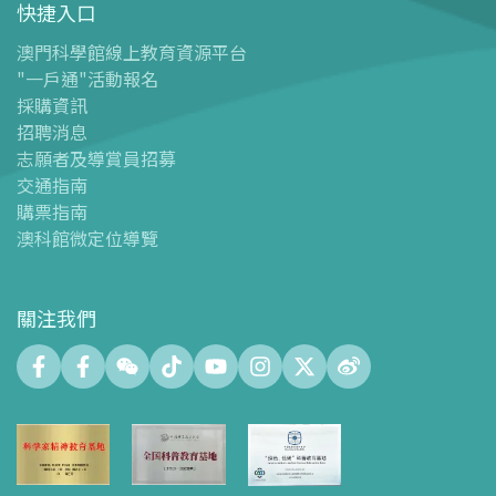
快捷入口
導覽圖
-
導覽圖
澳門科學館線上教育資源平台
"一戶通"活動報名
-
澳科館微定位導覽
採購資訊
場館設施
招聘消息
-
科學館兒童世界
志願者及導賞員招募
-
展覽中心
交通指南
購票指南
-
天文館
澳科館微定位導覽
-
會議中心
-
探客空間/科普閱讀天地（Tinker Space）
-
數字化製造實驗室 (FABLAB)
關注我們
-
網絡實驗室 (NetLab)
-
創客空間 (Maker Space)
-
中庭
-
智學園地
-
十五號展廳
-
科創育才綜合空間