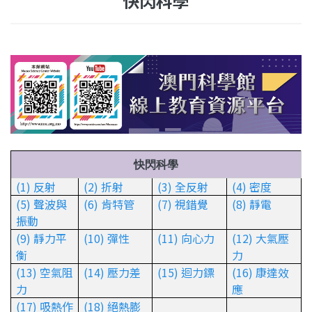
快閃科學
快閃科學
(1) 反射
(2) 折射
(3) 全反射
(4) 密度
(5) 聲波與
(6) 肯特管
(7) 視錯覺
(8) 靜電
振動
(9) 靜力平
(10) 彈性
(11) 向心力
(12) 大氣壓
衡
力
(13) 空氣阻
(14) 壓力差
(15) 迴力鏢
(16) 康達效
力
應
(17) 吸熱作
(18) 絕熱膨