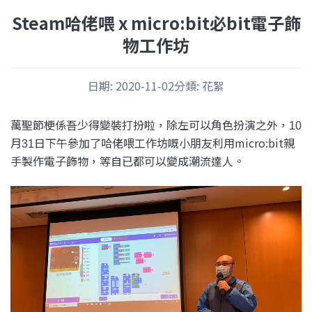
Steam哈佬喂 x micro:bit必bit電子飾
物工作坊
日期
:
2020-11-02
分類
:
花絮
萬聖節梗係吾少得變裝打扮啦，除左可以角色扮演之外，
10
月
日下午參加了哈佬喂工作坊嘅小朋友利用micro:bit親
31
手製作電子飾物，等自已都可以變成潮流達人。