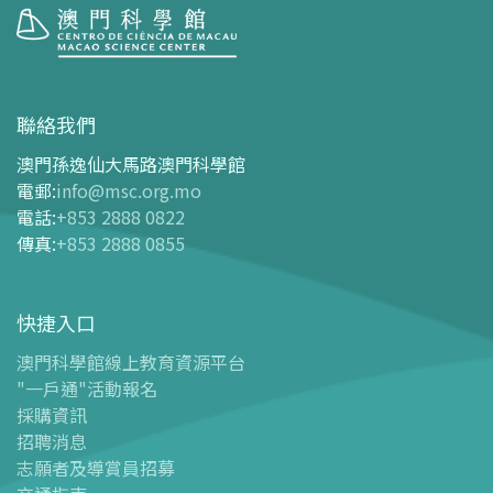
參觀
開放時間
聯絡我們
交通指南
澳門孫逸仙大馬路澳門科學館
購票指南
電郵
:
info@msc.org.mo
電話
:
+853 2888 0822
-
網上購票
傳真
:
+853 2888 0855
-
門票及優惠表
-
旅遊業界合作夥伴優惠
快捷入口
導覽圖
-
導覽圖
澳門科學館線上教育資源平台
"一戶通"活動報名
-
澳科館微定位導覽
採購資訊
場館設施
招聘消息
-
科學館兒童世界
志願者及導賞員招募
-
展覽中心