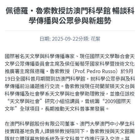
佩德羅・魯索教授訪澳門科學館 暢談科
學傳播與公眾參與新趨勢
日期
:
2025-09-22
分類
:
花絮
國際著名天文學與科學傳播專家、現任國際天文學聯合會天
文學公眾傳播委員會主席及侯任葡萄牙國家科學暨技術文化
推廣署主席佩德羅・魯索教授（Prof. Pedro Russo）於9月
19日全國科普月期間到訪澳門科學館，就科學公眾參與及科
學傳播前沿議題進行交流。魯索教授現任荷蘭萊頓天文台與
科學傳播及社會學系天文學與社會學助理教授，並擔任該校
“天文學與社會”研究小組協調員，曾統籌“2009國際天
文年”全球項目，長期推動天文科普事業發展。
在澳門科學館股份有限公司董事、澳門大學澳門中小學生科
技實踐基地負責人譚錦榮教授陪同下，魯索教授與天文館團
隊就立體球幕放映系統及天文科普工作進行深入交流。其