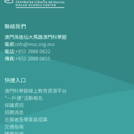
參觀
開放時間
聯絡我們
交通指南
澳門孫逸仙大馬路澳門科學館
購票指南
電郵
:
info@msc.org.mo
電話
:
+853 2888 0822
-
網上購票
傳真
:
+853 2888 0855
-
門票及優惠表
-
旅遊業界合作夥伴優惠
快捷入口
導覽圖
-
導覽圖
澳門科學館線上教育資源平台
"一戶通"活動報名
-
澳科館微定位導覽
採購資訊
場館設施
招聘消息
-
科學館兒童世界
志願者及導賞員招募
-
展覽中心
交通指南
購票指南
-
天文館