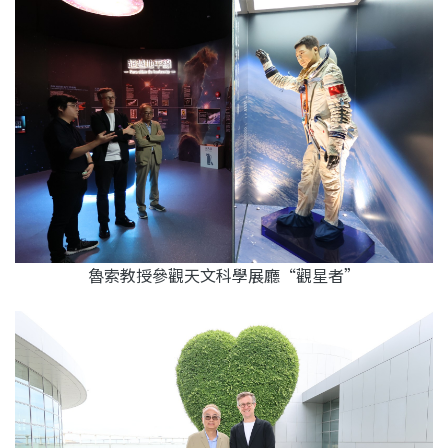
魯索教授參觀天文科學展廳“觀星者”