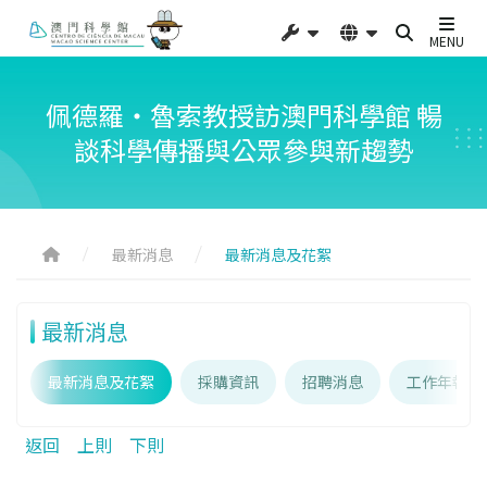
MENU
佩德羅・魯索教授訪澳門科學館 暢
談科學傳播與公眾參與新趨勢
最新消息
最新消息及花絮
最新消息
最新消息及花絮
採購資訊
招聘消息
工作年報
返回
上則
下則