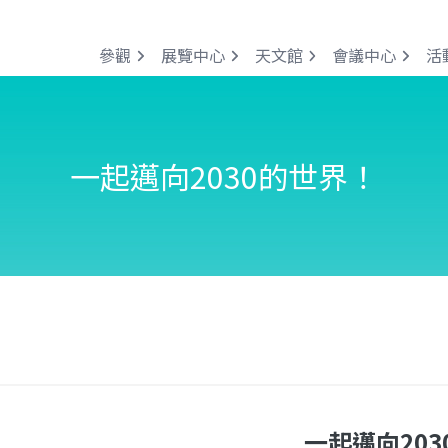
參觀
展覽中心
天文館
會議中心
活
一起邁向2030的世界！
一起邁向20