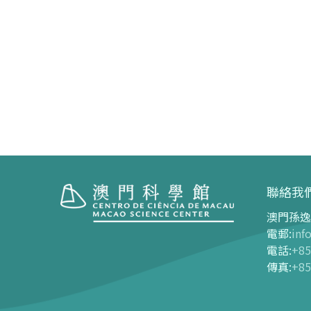
聯絡我
澳門孫逸
參觀
展覽中
電郵
:
inf
電話
:
+85
開放時間
展覽中心
傳真
:
+85
交通指南
長期展覽
購票指南
-
G01