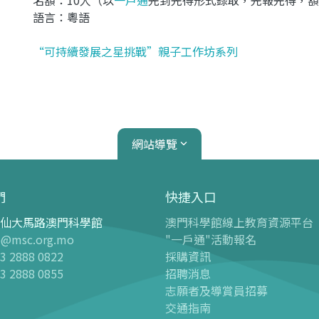
名額：10人（以
一戶通
先到先得形式錄取，先報先得，額
語言：粵語
“可持續發展之星挑戰”親子工作坊系列
網站導覽
們
快捷入口
仙大馬路澳門科學館
澳門科學館線上教育資源平台
心
天文館
o@msc.org.mo
"一戶通"活動報名
3 2888 0822
採購資訊
介紹
天文館介紹
3 2888 0855
招聘消息
球幕電影
志願者及導賞員招募
 天文科學展廳“觀星者”
-
最新球幕電影
交通指南