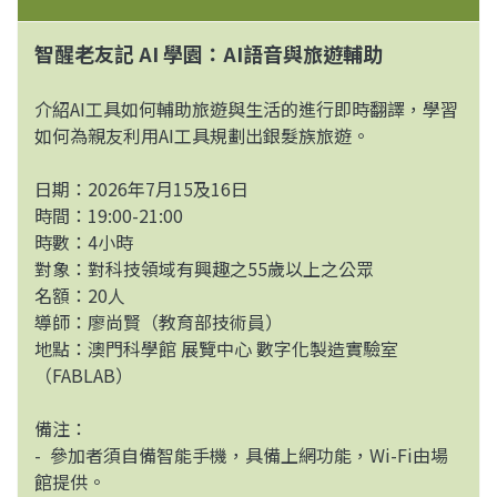
智醒老友記 AI 學園：AI語音與旅遊輔助
介紹AI工具如何輔助旅遊與生活的進行即時翻譯，學習
如何為親友利用AI工具規劃出銀髮族旅遊。
日期：2026年7月15及16日
時間：19:00-21:00
時數：4小時
對象：對科技領域有興趣之55歲以上之公眾
名額：20人
導師：廖尚賢（教育部技術員）
地點：澳門科學館 展覽中心 數字化製造實驗室
（FABLAB）
備注：
- 參加者須自備智能手機，具備上網功能，Wi-Fi由場
館提供。