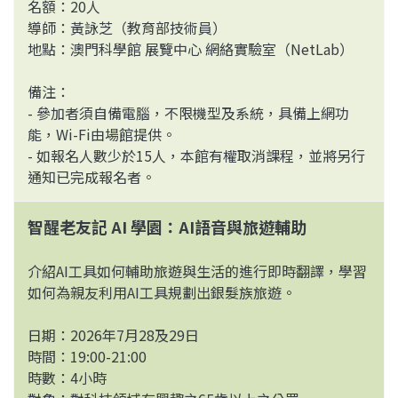
名額：20人
導師：黃詠芝（教育部技術員）
地點：澳門科學館 展覽中心 網絡實驗室（NetLab）
備注：
- 參加者須自備電腦，不限機型及系統，具備上網功
能，Wi-Fi由場館提供。
- 如報名人數少於15人，本館有權取消課程，並將另行
通知已完成報名者。
智醒老友記 AI 學園：AI語音與旅遊輔助
介紹AI工具如何輔助旅遊與生活的進行即時翻譯，學習
如何為親友利用AI工具規劃出銀髮族旅遊。
日期：2026年7月28及29日
時間：19:00-21:00
時數：4小時