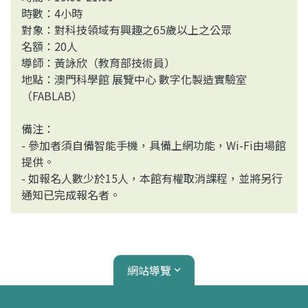
時數：4小時
對象：對科技領域有興趣之65歲以上之公眾
名額：20人
導師：黃詠欣（教育部技術員）
地點：澳門科學館 展覽中心 數字化製造實驗室
（FABLAB）
備注：
- 參加者須自備智能手機，具備上網功能，Wi-Fi由場館
提供。
- 如報名人數少於15人，本館有權取消課程，並將另行
通知已完成報名者。
網站導覽