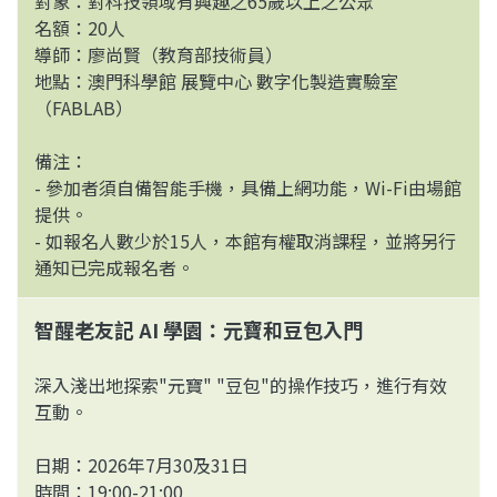
對象：對科技領域有興趣之65歲以上之公眾
名額：20人
導師：廖尚賢（教育部技術員）
地點：澳門科學館 展覽中心 數字化製造實驗室
（FABLAB）
備注：
- 參加者須自備智能手機，具備上網功能，Wi-Fi由場館
提供。
- 如報名人數少於15人，本館有權取消課程，並將另行
通知已完成報名者。
智醒老友記 AI 學園：元寶和豆包入門
深入淺出地探索"元寶" "豆包"的操作技巧，進行有效
互動。
日期：2026年7月30及31日
時間：19:00-21:00