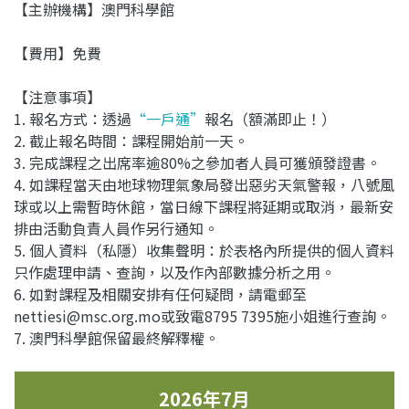
【主辦機構】澳門科學館
【費用】免費
【注意事項】
1. 報名方式：透過
“一戶通”
報名（額滿即止！）
2. 截止報名時間：課程開始前一天。
3. 完成課程之出席率逾80%之參加者人員可獲頒發證書。
4. 如課程當天由地球物理氣象局發出惡劣天氣警報，八號風
球或以上需暫時休館，當日線下課程將延期或取消，最新安
排由活動負責人員作另行通知。
5. 個人資料（私隱）收集聲明：於表格內所提供的個人資料
只作處理申請、查詢，以及作內部數據分析之用。
6. 如對課程及相關安排有任何疑問，請電郵至
nettiesi@msc.org.mo或致電8795 7395施小姐進行查詢。
7. 澳門科學館保留最終解釋權。
2026年7月