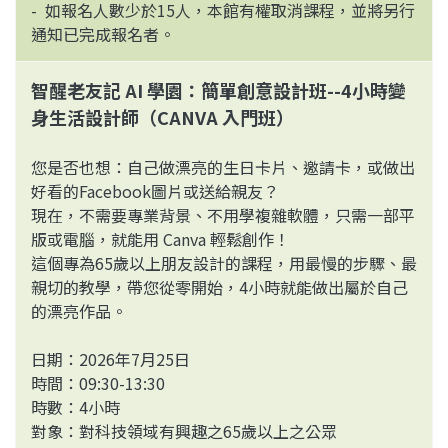
- 如報名人數少於15人，本館有權取消課程，並將另行
通知已完成報名者。
智醒老友記 AI 學園：簡單創意設計班--4小時變
身生活設計師（CANVA 入門班）
您是否也想：自己做漂亮的生日卡片、邀請卡，或做出
好看的Facebook圖片或送給親友？
現在，不需要專業背景、不用學複雜軟體，只需一部平
版或電腦，就能用 Canva 輕鬆創作！
這個專為65歲以上朋友設計的課程，用最慢的步驟、最
親切的教學，帶您從零開始，4小時就能做出屬於自己
的漂亮作品。
日期：2026年7月25日
時間：09:30-13:30
時數：4小時
對象：對科技領域有興趣之65歲以上之公眾