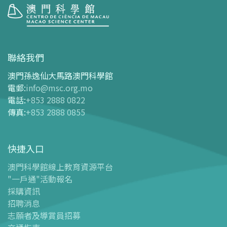
參觀
開放時間
聯絡我們
交通指南
澳門孫逸仙大馬路澳門科學館
購票指南
電郵
:
info@msc.org.mo
電話
:
+853 2888 0822
-
網上購票
傳真
:
+853 2888 0855
-
門票及優惠表
-
旅遊業界合作夥伴優惠
快捷入口
導覽圖
-
導覽圖
澳門科學館線上教育資源平台
"一戶通"活動報名
-
澳科館微定位導覽
採購資訊
場館設施
招聘消息
-
科學館兒童世界
志願者及導賞員招募
-
展覽中心