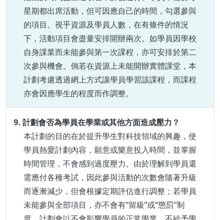
星期都出席活動，但可因應自己的時間，勾選參與
的項目。視乎資源及學員人數，
在有條件的情況
下，活動項目會盡量安排開辦兩次。如學員因學校
自身課業而未能參與第一次課程，亦可安排於第二
次參與機會。倘若在資源上未能開辦實體課堂，本
計劃考慮透過網上方式讓學員學習該課程，而課程
亦會因應學生的程度而作調整。
9. 計劃會否為學員在學業或其他方面造成壓力？
本計劃的目的在於提升學生對科技領域的興趣，使
學員熱愛計劃內容，願意或樂意投入時間，並掌握
時間管理，不會感到過度壓力。
由於理解到學員還
需應付各種考試，因此參與活動的次數會隨著升級
而逐漸減少，但會根據定期評估進行調整
；若學員
未能參與全部項目，
亦不會有“留級”或“懲罰”制
度。
計劃會以不會影響學員的正常學業、不給予學